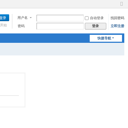
切
换
用户名
自动登录
找回密码
到
窄
开始
密码
立即注册
登录
版
快捷导航