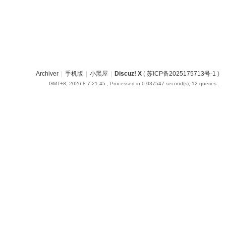
Archiver
|
手机版
|
小黑屋
|
Discuz! X
(
苏ICP备2025175713号-1
)
GMT+8, 2026-8-7 21:45
, Processed in 0.037547 second(s), 12 queries .