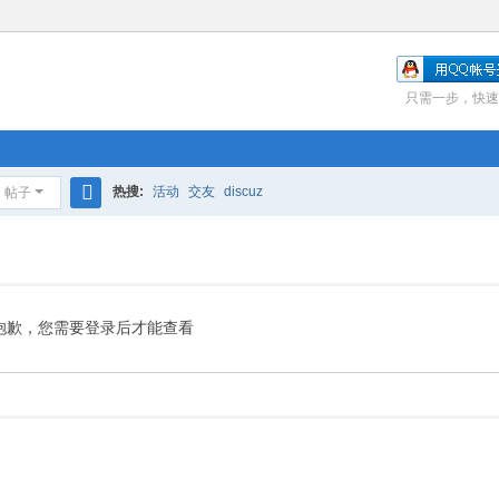
只需一步，快速
热搜:
活动
交友
discuz
帖子
搜
索
抱歉，您需要登录后才能查看